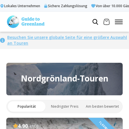
Lokales Unternehmen
Sichere Zahlungslösung
Von über 10.000 Gäst
Besuchen Sie unsere globale Seite für eine größere Auswahl
an Touren
Nordgrönland-Touren
Popularität
Niedrigster Preis
Am besten bewertet
4.90
(10)