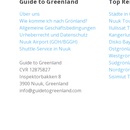
Guide to Greenland
Top Re
Über uns
Städte in
Wie komme ich nach Grönland?
Nuuk To
Allgemeine Geschäftsbedingungen
Ilulissat
Urheberrecht und Datenschutz
Kangerlu
Nuuk Airport (GOH/BGGH)
Disko Ba
Shuttle-Service in Nuuk
Ostgrönl
Westgrön
Guide to Greenland
Südgrönl
CVR 12875827
Nordgrön
Inspektorbakken 8
Sisimiut 
3900 Nuuk, Greenland
info@guidetogreenland.com