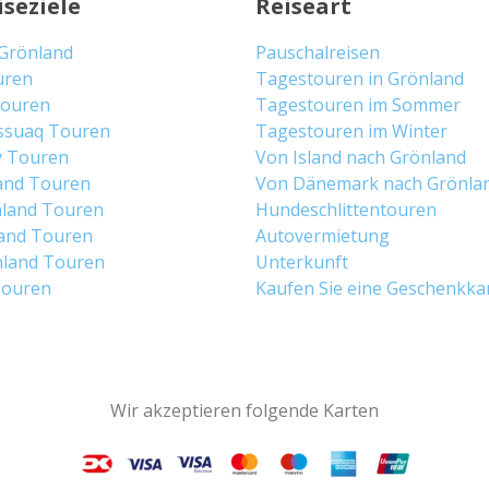
iseziele
Reiseart
 Grönland
Pauschalreisen
uren
Tagestouren in Grönland
 Touren
Tagestouren im Sommer
ssuaq Touren
Tagestouren im Winter
y Touren
Von Island nach Grönland
and Touren
Von Dänemark nach Grönla
land Touren
Hundeschlittentouren
and Touren
Autovermietung
land Touren
Unterkunft
Touren
Kaufen Sie eine Geschenkka
Wir akzeptieren folgende Karten