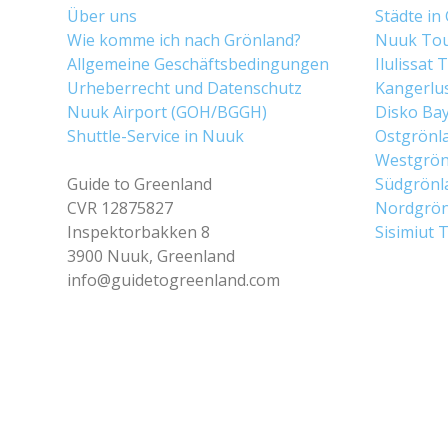
Über uns
Städte in
Wie komme ich nach Grönland?
Nuuk To
Allgemeine Geschäftsbedingungen
Ilulissat
Urheberrecht und Datenschutz
Kangerlu
Nuuk Airport (GOH/BGGH)
Disko Ba
Shuttle-Service in Nuuk
Ostgrönl
Westgrön
Guide to Greenland
Südgrönl
CVR 12875827
Nordgrön
Inspektorbakken 8
Sisimiut 
3900 Nuuk, Greenland
info@guidetogreenland.com