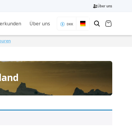
Über uns
 erkunden
Über uns
DKK
Touren
land