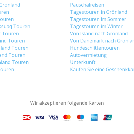
 Grönland
Pauschalreisen
uren
Tagestouren in Grönland
 Touren
Tagestouren im Sommer
ssuaq Touren
Tagestouren im Winter
y Touren
Von Island nach Grönland
and Touren
Von Dänemark nach Grönla
land Touren
Hundeschlittentouren
and Touren
Autovermietung
land Touren
Unterkunft
Touren
Kaufen Sie eine Geschenkka
Wir akzeptieren folgende Karten