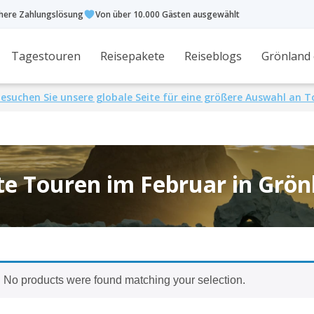
chere Zahlungslösung
Von über 10.000 Gästen ausgewählt
Tagestouren
Reisepakete
Reiseblogs
Grönland
esuchen Sie unsere globale Seite für eine größere Auswahl an 
te Touren im Februar in Grön
No products were found matching your selection.