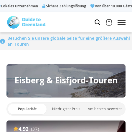
ales Unternehmen
Sichere Zahlungslösung
Von über 10.000 Gästen a
Besuchen Sie unsere globale Seite für eine größere Auswahl
an Touren
Eisberg & Eisfjord-Touren
Popularität
Niedrigster Preis
Am besten bewertet
4.92
(37)