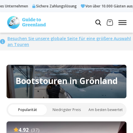
rnehmen
Sichere Zahlungslösung
Von über 10.000 Gästen ausgewählt
Besuchen Sie unsere globale Seite für eine größere Auswahl
an Touren
Bootstouren in Grönland
Popularität
Niedrigster Preis
Am besten bewertet
4.92
(37)