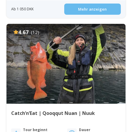
Ab 1 050 DKK
Mehr anzeigen
4.67
(12)
Catch’n’Eat | Qooqqut Nuan | Nuuk
Tour beginnt
Dauer