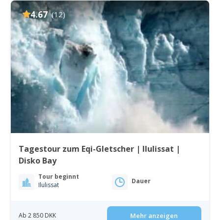
4.67
(12)
Tagestour zum Eqi-Gletscher | Ilulissat |
Disko Bay
Tour beginnt
Dauer
Ilulissat
Ab 2 850 DKK
Mehr anzeigen