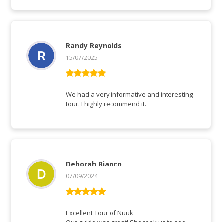
Randy Reynolds
15/07/2025
Rated
5
out
of 5
We had a very informative and interesting
tour. I highly recommend it.
Deborah Bianco
07/09/2024
Rated
5
out
of 5
Excellent Tour of Nuuk