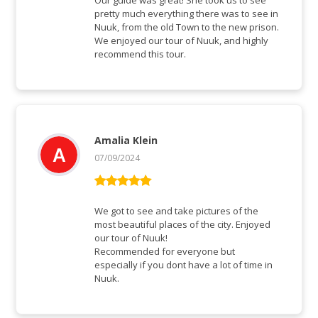
Our guide was great! She took us to see
pretty much everything there was to see in
Nuuk, from the old Town to the new prison.
We enjoyed our tour of Nuuk, and highly
recommend this tour.
Amalia Klein
07/09/2024
Rated
5
out
of 5
We got to see and take pictures of the
most beautiful places of the city. Enjoyed
our tour of Nuuk!
Recommended for everyone but
especially if you dont have a lot of time in
Nuuk.