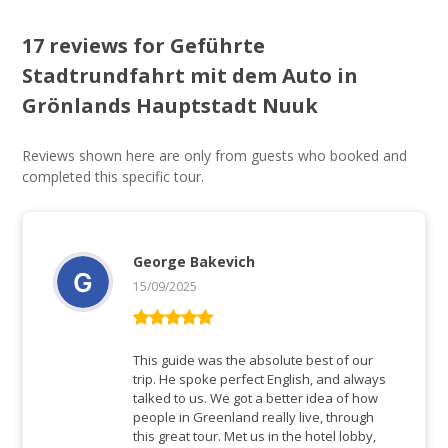
17 reviews for
Geführte
Stadtrundfahrt mit dem Auto in
Grönlands Hauptstadt Nuuk
Reviews shown here are only from guests who booked and
completed this specific tour.
George Bakevich
15/09/2025
Rated
5
out
of 5
This guide was the absolute best of our
trip. He spoke perfect English, and always
talked to us. We got a better idea of how
people in Greenland really live, through
this great tour. Met us in the hotel lobby,