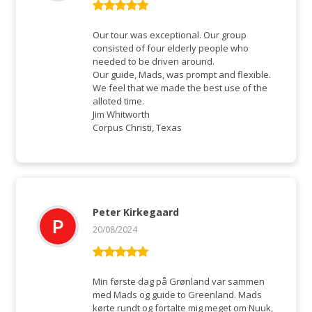
Rated
5
out
of 5
Our tour was exceptional. Our group
consisted of four elderly people who
needed to be driven around.
Our guide, Mads, was prompt and flexible.
We feel that we made the best use of the
alloted time.
Jim Whitworth
Corpus Christi, Texas
Peter Kirkegaard
20/08/2024
Rated
5
out
of 5
Min første dag på Grønland var sammen
med Mads og guide to Greenland. Mads
kørte rundt og fortalte mig meget om Nuuk,