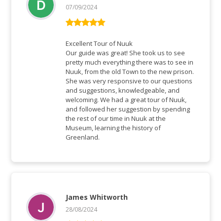
07/09/2024
Rated
5
out
of 5
Excellent Tour of Nuuk
Our guide was great! She took us to see
pretty much everything there was to see in
Nuuk, from the old Town to the new prison.
She was very responsive to our questions
and suggestions, knowledgeable, and
welcoming. We had a great tour of Nuuk,
and followed her suggestion by spending
the rest of our time in Nuuk at the
Museum, learning the history of
Greenland.
James Whitworth
28/08/2024