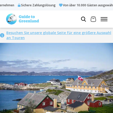
men
Sichere Zahlungslösung
Von über 10.000 Gästen ausgewählt
Besuchen Sie unsere globale Seite für eine größere Auswahl
an Touren