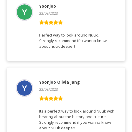
Yoonjoo
22/08/2023
Rated
5
out
of 5
Perfect way to look around Nuuk.
Strongly recommend if u wanna know
about nuuk deeper!
Yoonjoo Olivia Jang
22/08/2023
Rated
5
out
of 5
Its a perfect way to look around Nuuk with
hearing about the history and culture.
Strongly recommend if you wanna know
about Nuuk deeper!