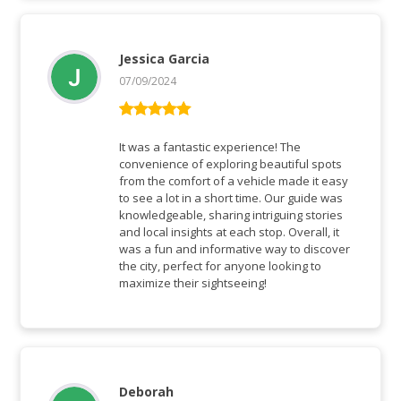
Jessica Garcia
07/09/2024
Rated
5
out
of 5
It was a fantastic experience! The
convenience of exploring beautiful spots
from the comfort of a vehicle made it easy
to see a lot in a short time. Our guide was
knowledgeable, sharing intriguing stories
and local insights at each stop. Overall, it
was a fun and informative way to discover
the city, perfect for anyone looking to
maximize their sightseeing!
Deborah