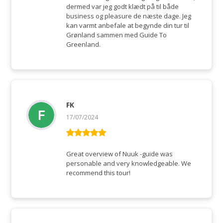
dermed var jeg godt klædt på til både
business og pleasure de næste dage. Jeg
kan varmt anbefale at begynde din tur til
Grønland sammen med Guide To
Greenland.
FK
17/07/2024
Rated
5
out
of 5
Great overview of Nuuk -guide was
personable and very knowledgeable. We
recommend this tour!