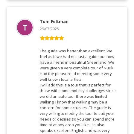
Tom Feltman
29/07/2025
Rated
5
out
of 5
The guide was better than excellent. We
feel as if we had not just a guide but now
have a friend in beautiful Greenland. We
were given a very complete tour of Nuuk.
Had the pleasure of meeting some very
well known local artists.
I will add this is a tour that is perfect for
those with some mobility challenges since
we did an auto tour there was limited
walking. I know that walking may be a
concern for some cruisers. The guide is
very willing to modify the tour to suit your
needs or desires so you can spend more
time at at any area you like. He also
speaks excellent English and was very