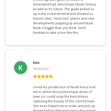
Greenland had, who knows Nuuks history
as well as it’s future. The guide picked us
up in the cruise terminal and showed us
historic sites, “must see” places and new
developments popping up around Nuuk.
Nuuk is bigger than you think. Don’t
hesitate to take a tour like this.
Kim
08/06/2022
Rated
5
out
of 5
Loved my private tour of Nuuk! Inesa took
me to all the most picturesque areas of
town so I could snap the best photos
capturing the beauty of this colorful town.
She even helped me to order and pick up
dinner before delivering me to the airport.