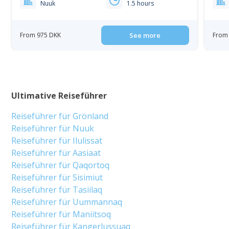
Nuuk
1.5 hours
From 975 DKK
See more
From 
Ultimative Reiseführer
Reiseführer für Grönland
Reiseführer für Nuuk
Reiseführer für Ilulissat
Reiseführer für Aasiaat
Reiseführer für Qaqortoq
Reiseführer für Sisimiut
Reiseführer für Tasiilaq
Reiseführer für Uummannaq
Reiseführer für Maniitsoq
Reiseführer für Kangerlussuaq