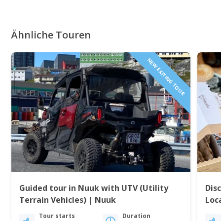
Ähnliche Touren
NEW EXITING TOUR
Guided tour in Nuuk with UTV (Utility
Dis
Terrain Vehicles) | Nuuk
Loc
Tour starts
Duration