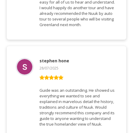
easy for all of us to hear and understand.
I would happily do another tour and have
already recommended the Nuuk by auto
tour to several people who will be visiting
Greenland next month.
stephen hone
28/07/2025
Rated
5
out
of 5
Guide was an outstanding. He showed us
everything we wanted to see and
explained in marvelous detail the history,
traditions and culture of Nuuk. Would
strongly recommend this company and its
guide to anyone wanting to understand
the true homelander view of Nuuk.