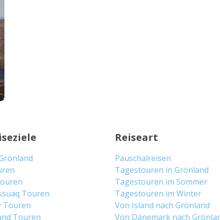
iseziele
Reiseart
 Grönland
Pauschalreisen
uren
Tagestouren in Grönland
 Touren
Tagestouren im Sommer
ssuaq Touren
Tagestouren im Winter
y Touren
Von Island nach Grönland
and Touren
Von Dänemark nach Grönla