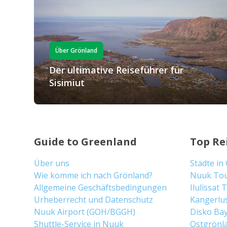
Über Grönland
Der ultimative Reiseführer für
Sisimiut
Guide to Greenland
Top Re
Über uns
Städte in
Wie komme ich nach Grönland?
Nuuk To
Allgemeine Geschäftsbedingungen
Ilulissat
Urheberrecht und Datenschutz
Kangerlu
Nuuk Airport (GOH/BGGH)
Disko Ba
Shuttle-Service in Nuuk
Ostgrönl