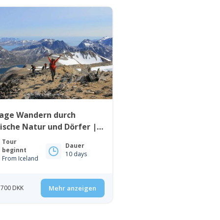
Tage Wandern durch
ische Natur und Dörfer |
grönland
Tour
Dauer
beginnt
10 days
From Iceland
 700 DKK
Mehr anzeigen