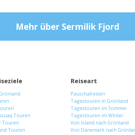
Mehr über Sermilik Fjord
iseziele
Reiseart
 Grönland
Pauschalreisen
uren
Tagestouren in Grönland
 Touren
Tagestouren im Sommer
ssuaq Touren
Tagestouren im Winter
y Touren
Von Island nach Grönland
and Touren
Von Dänemark nach Grönla