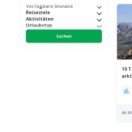
Verfügbare Monate
Reiseziele
Aktivitäten
Urlaubstyp
10 
arkt
Ost
Ab 39