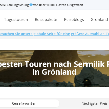
chere Zahlungslösung
Von über 10.000 Gästen ausgewählt
Tagestouren
Reisepakete
Reiseblogs
Grönland
esuchen Sie unsere globale Seite für eine größere Auswahl an 
besten Touren nach Sermilik 
in Grönland
Reisefavoriten
Niedrigster Preis