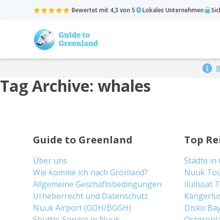
Bewertet mit 4,3 von 5
Lokales Unternehmen
Si
B
Tag Archive: whales
Guide to Greenland
Top Re
Über uns
Städte in
Wie komme ich nach Grönland?
Nuuk To
Allgemeine Geschäftsbedingungen
Ilulissat
Urheberrecht und Datenschutz
Kangerlu
Nuuk Airport (GOH/BGGH)
Disko Ba
Shuttle-Service in Nuuk
Ostgrönl