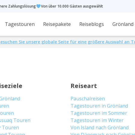
chere Zahlungslösung
Von über 10.000 Gästen ausgewählt
Tagestouren
Reisepakete
Reiseblogs
Grönland
esuchen Sie unsere globale Seite für eine größere Auswahl an 
iseziele
Reiseart
 Grönland
Pauschalreisen
uren
Tagestouren in Grönland
 Touren
Tagestouren im Sommer
ssuaq Touren
Tagestouren im Winter
y Touren
Von Island nach Grönland
and Touren
Von Dänemark nach Grönla