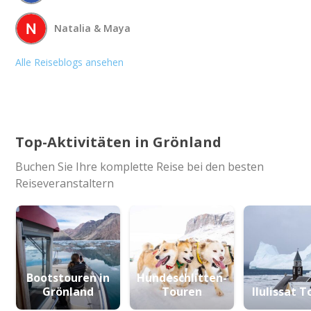
Natalia & Maya
Alle Reiseblogs ansehen
Top-Aktivitäten in Grönland
Buchen Sie Ihre komplette Reise bei den besten
Reiseveranstaltern
Bootstouren in
Hundeschlitten-
Grönland
Touren
Ilulissat 