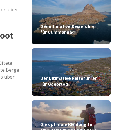
e
ten über
Der ultimative Reiseführer
für Uummannaq
Boot
üftete
ete Berge
es über
Der Ultimative Reiseführer
Für Qaqortoq
Die optimale Kleidung für