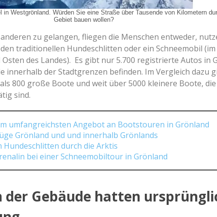
el in Westgrönland. Würden Sie eine Straße über Tausende von Kilometern du
Gebiet bauen wollen?
anderen zu gelangen, fliegen die Menschen entweder, nutz
 den traditionellen Hundeschlitten oder ein Schneemobil (im
Osten des Landes). Es gibt nur 5.700 registrierte Autos in 
alle innerhalb der Stadtgrenzen befinden. Im Vergleich dazu g
ls 800 große Boote und weit über 5000 kleinere Boote, die a
tig sind.
em umfangreichsten Angebot an Bootstouren in Grönland
lüge Grönland und und innerhalb Grönlands
m Hundeschlitten durch die Arktis
renalin bei einer Schneemobiltour in Grönland
n der Gebäude hatten ursprüngli
ung