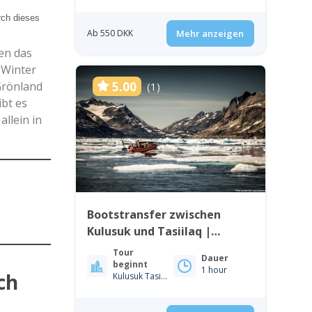
rch dieses
Ab 550 DKK
Mehr anzeigen
en das
 Winter
Grönland
5.00
(1)
ibt es
llein in
Bootstransfer zwischen
Kulusuk und Tasiilaq |
Ostgrönland
Tour
Dauer
beginnt
1 hour
ch
Kulusuk Tasiilaq