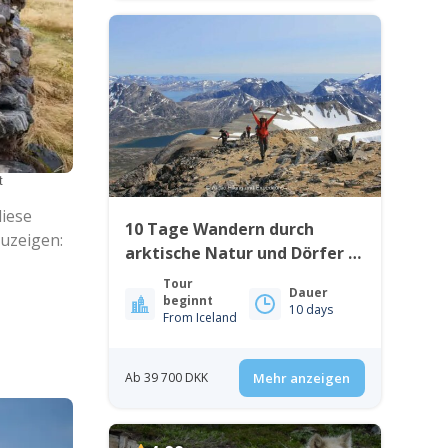
t
diese
10 Tage Wandern durch
zuzeigen:
arktische Natur und Dörfer |
Ostgrönland
Tour
Dauer
beginnt
10 days
From Iceland
Ab 39 700 DKK
Mehr anzeigen