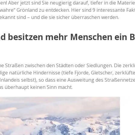
n! Aber jetzt sind Sie neugierig darauf, tiefer in die Materi
wahre“ Grönland zu entdecken. Hier sind 9 interessante Fak
bekannt sind – und die sie sicher überraschen werden.
nd besitzen mehr Menschen ein 
ine Straßen zwischen den Städten oder Siedlungen. Die zerkl
ige natürliche Hindernisse (tiefe Fjorde, Gletscher, zerklüft
Inlandeis selbst), so dass eine Ausweitung des Straßennetz
us überhaupt keinen Sinn macht.