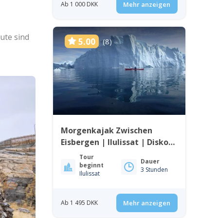
Ab 1 000 DKK
Mehr anzeigen
ute sind
5.00
(8)
Morgenkajak Zwischen
Eisbergen | Ilulissat | Disko
Bay
Tour
Dauer
beginnt
3 Stunden
Ilulissat
Ab 1 495 DKK
Mehr anzeigen