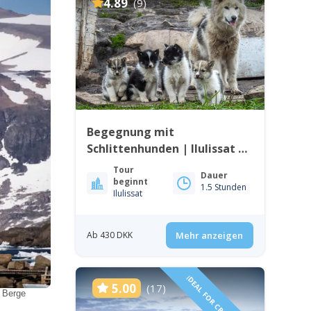
4.89
(9)
Begegnung mit
Schlittenhunden | Ilulissat |
Disko-Bucht
Tour
Dauer
beginnt
1.5 Stunden
Ilulissat
Ab 430 DKK
Mehr anzeigen
IDEAL FOR CRUISE GUESTS
5.00
(17)
n Berge