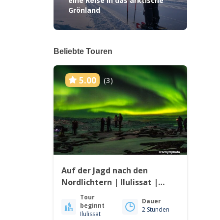
eine Reise in das arktische
Grönland
Beliebte Touren
5.00
(3)
Auf der Jagd nach den
Nordlichtern | Ilulissat |
Disko Bay
Tour
Dauer
beginnt
2 Stunden
Ilulissat